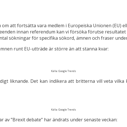
m om att fortsätta vara medlem i Europeiska Unionen (EU) e
enden innan referendum kan vi försöka förutse resultatet a
antal sökningar för specifika sökord, ämnen och fraser under
 ämnen runt EU-utträde är större än att stanna kvar:
Källa: Google Trends
digt liknande. Det kan indikera att britterna vill veta vil
Källa: Google Trends
r av ”Brexit debate” har ändrats under senaste veckan: