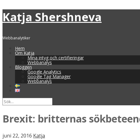
Katja Shershneva
Webbanalytiker
Hem
Om Katja
Mina intyg och certifieringar
Webbanalys
Bloggen
Google Analytics
Google Tag Manager
Webbanalys
Brexit: britternas sökbetee
juni 22, 2016
Katja