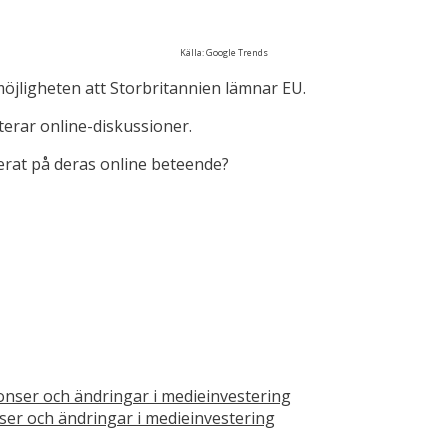
Källa: Google Trends
l möjligheten att Storbritannien lämnar EU.
erar online-diskussioner.
erat på deras online beteende?
ser och ändringar i medieinvestering